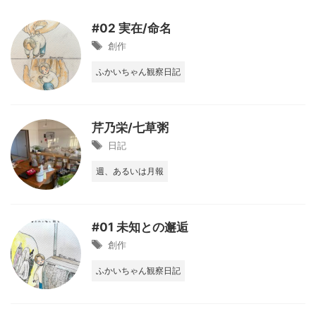
#02 実在/命名
創作
ふかいちゃん観察日記
芹乃栄/七草粥
日記
週、あるいは月報
#01 未知との邂逅
創作
ふかいちゃん観察日記