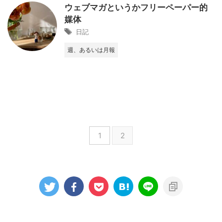
ウェブマガというかフリーペーパー的
媒体
日記
週、あるいは月報
1
2